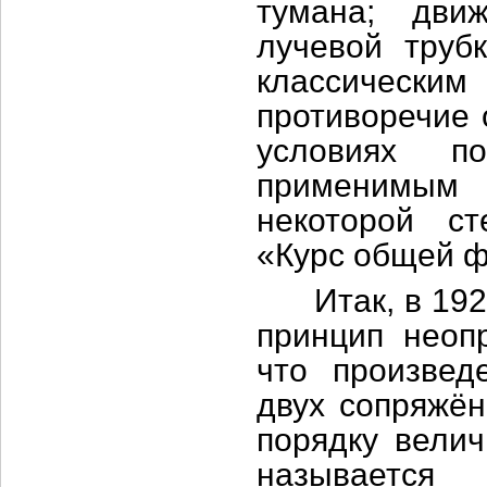
тумана; дви
лучевой труб
классическим
противоречие 
условиях по
применимым 
некоторой ст
«Курс общей фи
Итак, в 1927
принцип неоп
что произвед
двух сопряжё
порядку вели
называется