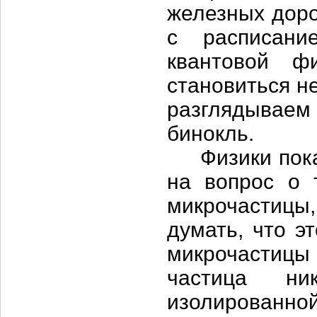
железных доро
с расписани
квантовой ф
становиться н
разглядывае
бинокль.
Физики пока н
на вопрос о 
микрочастицы,
думать, что э
микрочастицы 
частица ни
изолированн