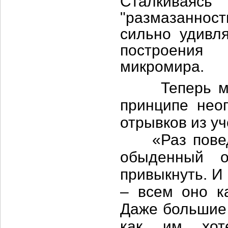
Сталкиваясь
"размазанно
сильно удивл
построения
микромира.
Теперь можн
принципе неоп
отрывков из у
«Раз поведе
обыденный о
привыкнуть. И
– всем оно к
Даже большие 
как им хот