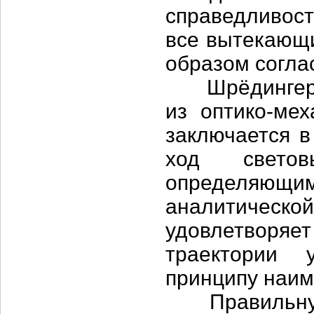
справедливост
все вытекающи
образом согла
Шрёдингер ус
из оптико-мех
заключается в
ход свето
определяю
аналитическо
удовлетворяе
траектории 
принципу наим
Правильную 