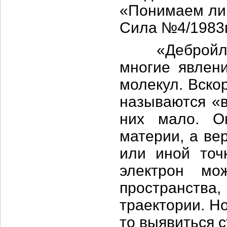
«Понимаем ли 
Сила №4/1983г.
«Дебройлевс
многие явлен
молекул. Вско
называются «в
них мало. О
материи, а ве
или иной точ
электрон мо
пространст
траектории. Но
то выявиться 