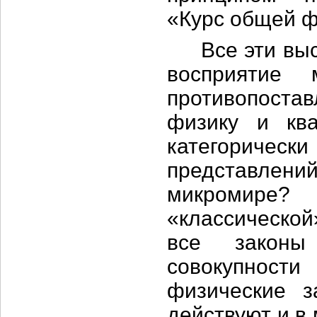
«Курс общей фи
Все эти выск
восприятие
противопоста
физику и кв
категоричес
представле
микромире?
«классической
все законы
совокупнос
физические 
действуют и в