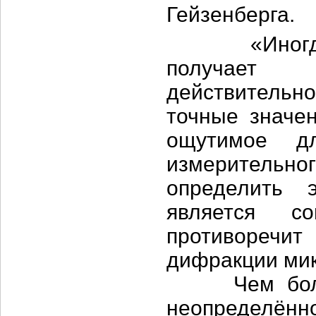
Гейзенберга.
«Иногда со
получает 
действитель
точные значен
ощутимое дл
измерительн
определить 
является с
противоречит
дифракции мик
Чем больше
неопределённ