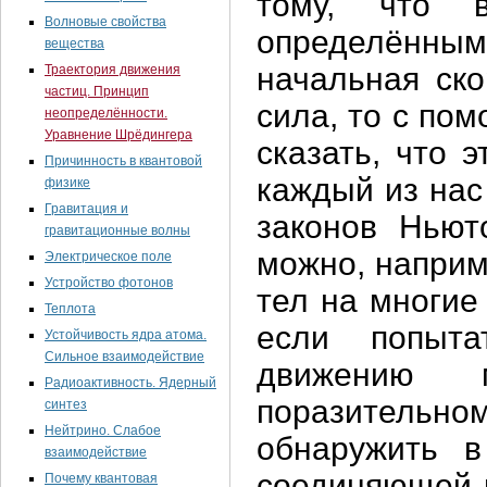
тому, что 
Волновые свойства
определённы
вещества
начальная ско
Траектория движения
частиц. Принцип
сила, то с по
неопределённости.
Уравнение Шрёдингера
сказать, что 
Причинность в квантовой
каждый из нас
физике
Гравитация и
законов Ньют
гравитационные волны
можно, наприм
Электрическое поле
Устройство фотонов
тел на многие
Теплота
если попыта
Устойчивость ядра атома.
Сильное взаимодействие
движению 
Радиоактивность. Ядерный
поразитель
синтез
Нейтрино. Слабое
обнаружить в
взаимодействие
соединяющей н
Почему квантовая