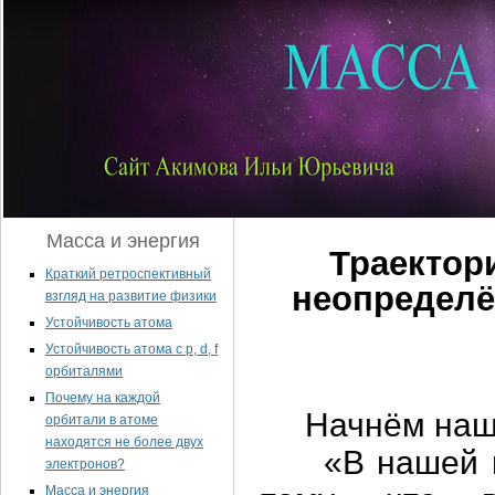
Масса и энергия
Траектор
Краткий ретроспективный
неопределё
взгляд на развитие физики
Устойчивость атома
Устойчивость атома с p, d, f
орбиталями
Почему на каждой
Начнём наши 
орбитали в атоме
находятся не более двух
«В нашей по
электронов?
Масса и энергия