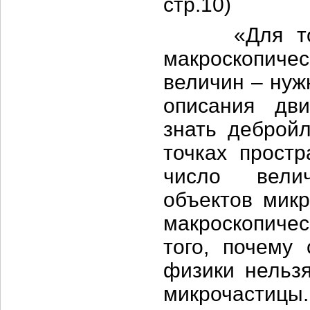
стр.10)
«Для того 
макроскопичес
величин – нуж
описания дв
знать дебройл
точках простр
число вели
объектов мик
макроскопическ
того, почему
физики нельзя
микрочастицы.