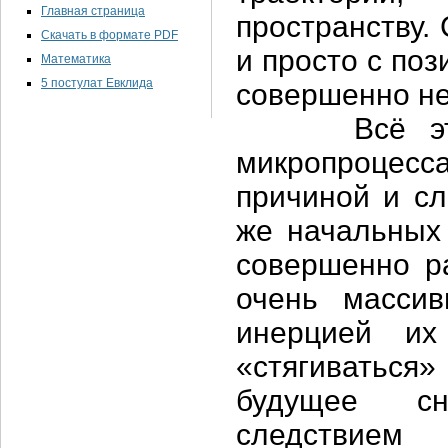
Главная страница
пространству.
Скачать в формате PDF
и просто с по
Математика
5 постулат Евклида
совершенно не
Всё это вы
микропроцес
причиной и сл
же начальных
совершенно р
очень масси
инерцией их
«стягиваться
будущее сн
следствием