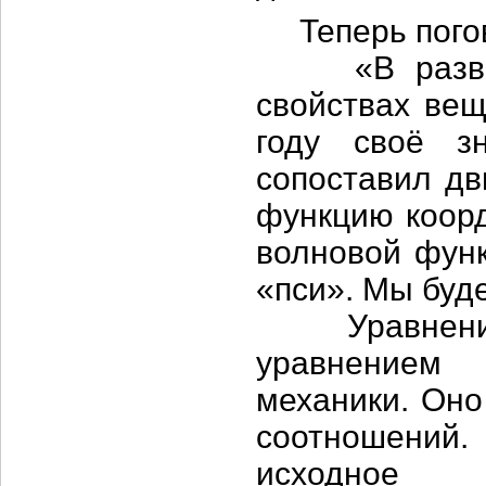
Теперь погов
«В развити
свойствах вещ
году своё з
сопоставил д
функцию коорд
волновой функ
«пси». Мы буд
Уравнение Ш
уравнением
механики. Оно
соотношений.
исходное 