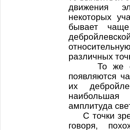
движения эл
некоторых уч
бывает чаще
дебройлевско
относительну
различных точ
То же само
появляются ча
их дебройл
наибольшая
амплитуда све
С точки зрен
говоря, пох