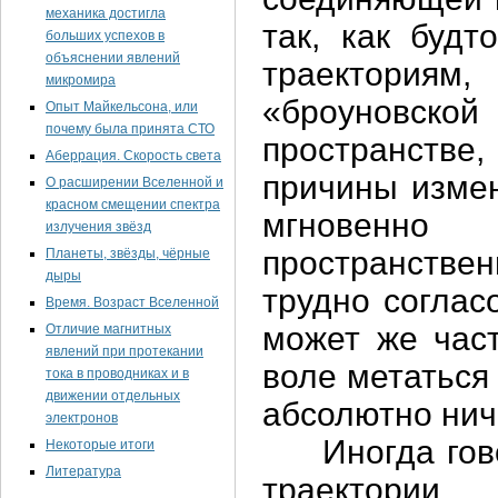
механика достигла
так, как будт
больших успехов в
объяснении явлений
траекториям
микромира
«броуновско
Опыт Майкельсона, или
почему была принята СТО
пространстве
Аберрация. Скорость света
причины измен
О расширении Вселенной и
красном смещении спектра
мгновенн
излучения звёзд
пространстве
Планеты, звёзды, чёрные
дыры
трудно соглас
Время. Возраст Вселенной
может же част
Отличие магнитных
явлений при протекании
воле метаться 
тока в проводниках и в
движении отдельных
абсолютно ниче
электронов
Иногда говор
Некоторые итоги
Литература
траектории,