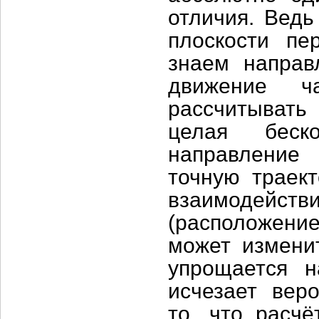
отличия. Ведь
плоскости пе
знаем напра
движение ч
рассчитывать
целая беск
направление
точную траек
взаимодействи
(расположени
может изменит
упрощается н
исчезает вер
то, что расч