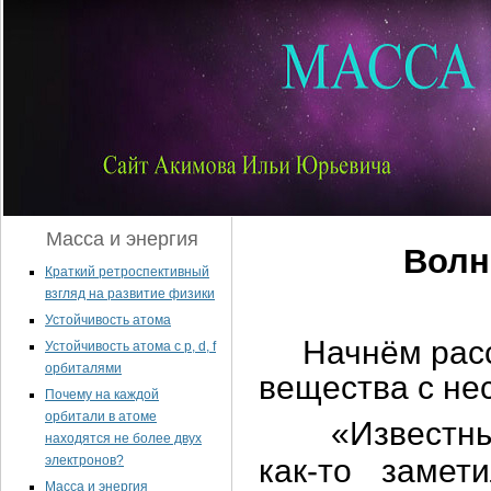
Масса и энергия
Волн
Краткий ретроспективный
взгляд на развитие физики
Устойчивость атома
Начнём рассу
Устойчивость атома с p, d, f
орбиталями
вещества с не
Почему на каждой
орбитали в атоме
«Известный 
находятся не более двух
электронов?
как-то замет
Масса и энергия