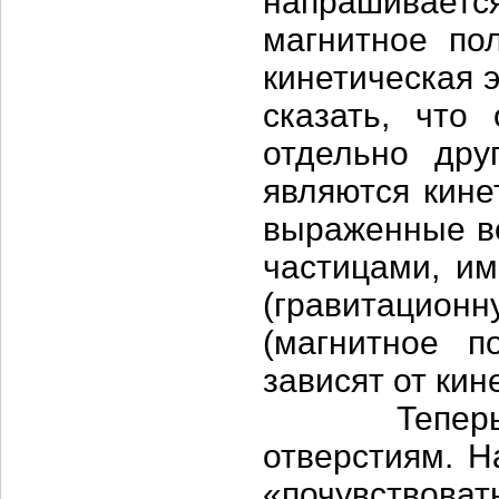
напрашивается
магнитное по
кинетическая 
сказать, что
отдельно дру
являются кине
выраженные во
частицами, и
(гравитацион
(магнитное п
зависят от кин
Теперь обр
отверстиям. Н
«почувствова