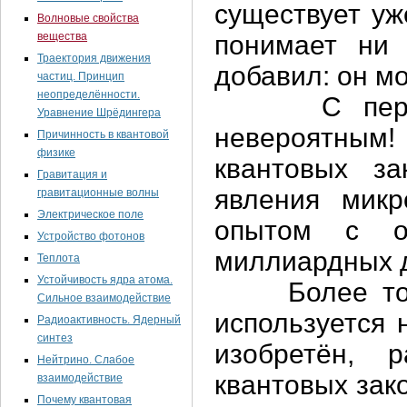
существует уж
Волновые свойства
вещества
понимает ни
Траектория движения
добавил: он м
частиц. Принцип
неопределённости.
С первого 
Уравнение Шрёдингера
невероятным
Причинность в квантовой
физике
квантовых за
Гравитация и
явления мик
гравитационные волны
Электрическое поле
опытом с ог
Устройство фотонов
миллиардных д
Теплота
Устойчивость ядра атома.
Более того,
Сильное взаимодействие
используется 
Радиоактивность. Ядерный
синтез
изобретён, 
Нейтрино. Слабое
квантовых зак
взаимодействие
Почему квантовая