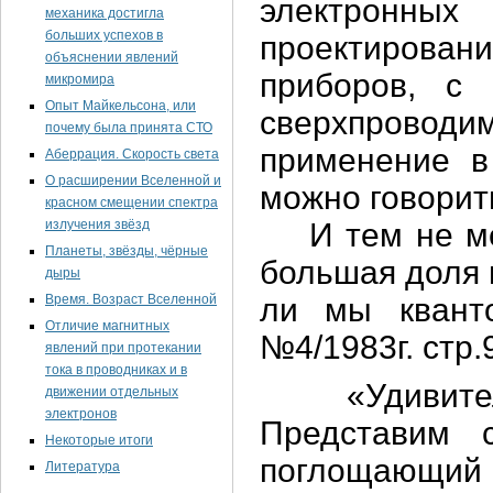
электронных
механика достигла
больших успехов в
проектирова
объяснении явлений
приборов, с
микромира
Опыт Майкельсона, или
сверхпроводи
почему была принята СТО
применение в
Аберрация. Скорость света
О расширении Вселенной и
можно говорить
красном смещении спектра
излучения звёзд
И тем не мен
Планеты, звёзды, чёрные
большая доля 
дыры
Время. Возраст Вселенной
ли мы квант
Отличие магнитных
№4/1983г. стр.
явлений при протекании
тока в проводниках и в
«Удивителен
движении отдельных
электронов
Представим 
Некоторые итоги
поглощающий 
Литература