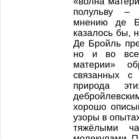
«волна матери
полульву – 
мнению де Б
казалось бы, 
Де Бройль пре
но и во все
материи» об
связанных с
природа эт
дебройлевски
хорошо описы
узоры в опытах
тяжёлыми ч
молекулами. П