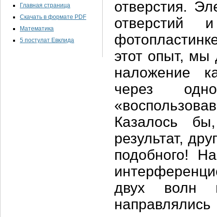
отверстия. Эл
Главная страница
Скачать в формате PDF
отверстий 
Математика
фотопластинке
5 постулат Евклида
этот опыт, мы
наложение к
через одн
«воспользов
Казалось бы
результат, дру
подобного! На
интерференцио
двух волн 
направлялис