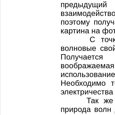
предыдущи
взаимодейство
поэтому полу
картина на фо
С точки зр
волновые свой
Получаетс
воображаемая 
использовани
Необходимо т
электричества
Так же пол
природа волн 