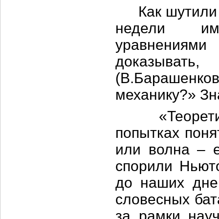
Как шутили в
недели им
уравнениям
доказывать,
(В.Барашенк
механику?» Зна
«Теоретичес
попытках поня
или волна – 
спорили Ньюто
до наших дне
словесных бат
за рамки науч