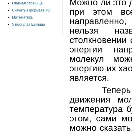
Можно ли это 
Главная страница
при этом вс
Скачать в формате PDF
Математика
направленно,
5 постулат Евклида
нельзя наз
столкновении 
энергии нап
молекул мож
энергию их ха
является.
Теперь пред
движения мо
температура б
этом, сами мо
можно сказать