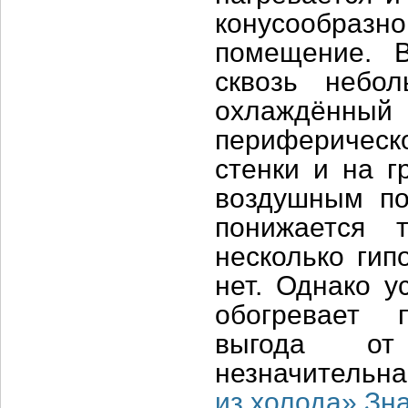
конусообразно
помещение. 
сквозь небо
охлаждённы
периферическо
стенки и на г
воздушным по
понижается 
несколько гип
нет. Однако у
обогревает 
выгода от
незначительна
из холода» Зн