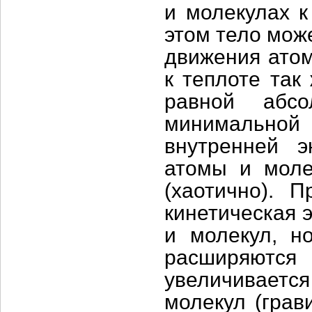
и молекулах к
этом тело може
движения атом
к теплоте так
равной абсо
минимальной
внутренней э
атомы и моле
(хаотично). 
кинетическая 
и молекул, н
расширяютс
увеличиваетс
молекул (грав