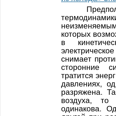
Предположен
термодинамик
неизменяемы
которых возмо
в кинетичес
электрическо
снимает проти
сторонние с
тратится энер
давлениях, од
разряжена. Та
воздуха, то
одинакова. Од