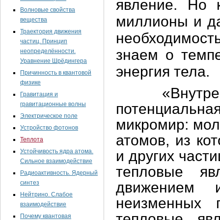
явление. Но 
Волновые свойства
миллионы и да
вещества
Траектория движения
необходимост
частиц. Принцип
знаем о темпе
неопределённости.
Уравнение Шрёдингера
энергия тела.
Причинность в квантовой
физике
«Внутренняя
Гравитация и
гравитационные волны
потенциальна
Электрическое поле
микромир: мол
Устройство фотонов
атомов, из ко
Теплота
Устойчивость ядра атома.
и других част
Сильное взаимодействие
тепловые яв
Радиоактивность. Ядерный
синтез
движением 
Нейтрино. Слабое
неизменных 
взаимодействие
тепловые яв
Почему квантовая