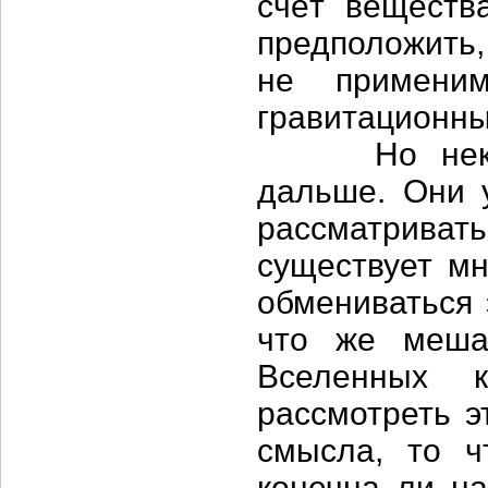
счёт веществ
предположить,
не примени
гравитационн
Но некотор
дальше. Они 
рассматривать
существует мн
обмениваться 
что же меша
Вселенных к
рассмотреть э
смысла, то 
конечна ли на