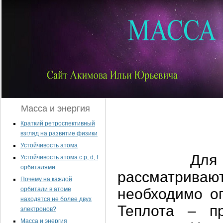
Масса и энергия
Краткий ретроспективный
взгляд на развитие физики
Устойчивость атома
Для рассу
Устойчивость атома с p, d, f
орбиталями
рассматрив
Почему на каждой
орбитали в атоме
необходимо оп
находятся не более двух
Теплота – п
электронов?
Масса и энергия