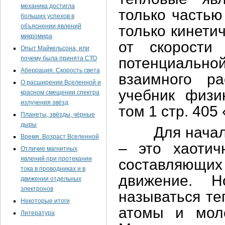
механика достигла
только частью
больших успехов в
объяснении явлений
только кинети
микромира
от скорости
Опыт Майкельсона, или
почему была принята СТО
потенциальной
Аберрация. Скорость света
взаимного ра
О расширении Вселенной и
учебник физи
красном смещении спектра
излучения звёзд
том 1 стр. 405
Планеты, звёзды, чёрные
дыры
Для начала р
Время. Возраст Вселенной
– это хаотич
Отличие магнитных
явлений при протекании
составляющи
тока в проводниках и в
движение. 
движении отдельных
электронов
называться те
Некоторые итоги
атомы и моле
Литература