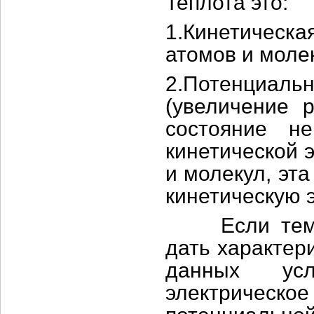
Теплота это:
1.Кинетическ
атомов и моле
2.Потенциал
(увеличение 
состояние н
кинетической 
и молекул, эт
кинетическую 
Если темпер
дать характер
данных усл
электричес