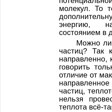
потенциальной
молекул. То т
дополнительн
энергию, н
состоянием в 
Можно ли го
частиц? Так 
направленно, 
говорить толь
отличие от ма
направленное
частиц, тепло
нельзя прове
теплота всё-та