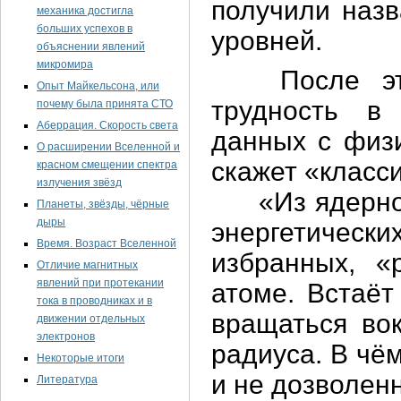
получили назв
механика достигла
больших успехов в
уровней.
объяснении явлений
микромира
После этих
Опыт Майкельсона, или
трудность в 
почему была принята СТО
Аберрация. Скорость света
данных с физи
О расширении Вселенной и
скажет «класс
красном смещении спектра
излучения звёзд
«Из ядерной 
Планеты, звёзды, чёрные
дыры
энергетически
Время. Возраст Вселенной
избранных, «
Отличие магнитных
явлений при протекании
атоме. Встаёт
тока в проводниках и в
вращаться вок
движении отдельных
электронов
радиуса. В чё
Некоторые итоги
и не дозволен
Литература