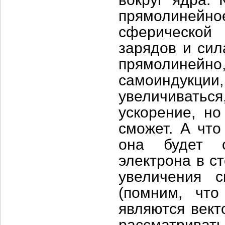
прямолиней
сферической 
зарядов и сил
прямолине
самоиндукции,
увеличивать
ускорение, но
сможет. А чт
она будет с
электрона в с
увеличения 
(помним, чт
являются вект
рассматриват