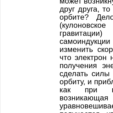
может возникн
друг друга, т
орбите? Дел
(кулоновско
гравитации)
самоиндукции
изменить скор
что электрон 
получения эн
сделать силы
орбиту, и приб
как при по
возникающа
уравновеши