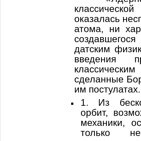
классическо
оказалась нес
атома, ни хар
создавшегося
датским физи
введения пр
классически
сделанные Бор
им постулатах.
1. Из беск
орбит, возм
механики, о
только не