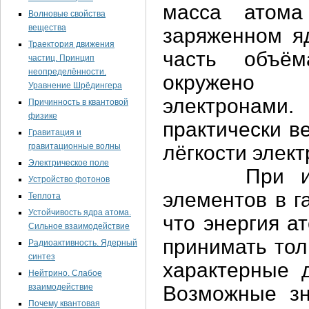
масса атома
Волновые свойства
вещества
заряженном я
Траектория движения
часть объём
частиц. Принцип
неопределённости.
окружено 
Уравнение Шрёдингера
электронами.
Причинность в квантовой
физике
практически в
Гравитация и
гравитационные волны
лёгкости элек
Электрическое поле
При исслед
Устройство фотонов
элементов в г
Теплота
Устойчивость ядра атома.
что энергия а
Сильное взаимодействие
принимать тол
Радиоактивность. Ядерный
синтез
характерные 
Нейтрино. Слабое
взаимодействие
Возможные зн
Почему квантовая