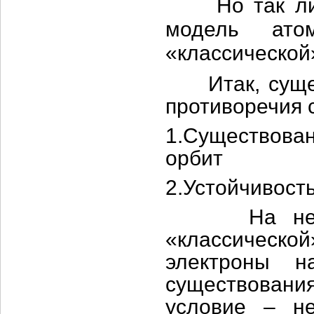
Но так ли н
модель атом
«классической
Итак, сущест
противоречия 
1.Существов
орбит
2.Устойчивост
На не «ра
«классичес
электроны н
существовани
условие – не