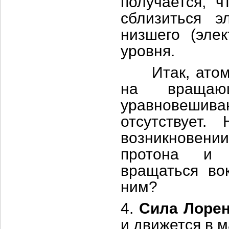
получается, ч
сблизиться 
низшего (эле
уровня.
Итак, атом у
на вращаю
уравновешива
отсутствует
возникновен
протона и э
вращаться вок
ним?
4.
Сила Лоре
и движется в 