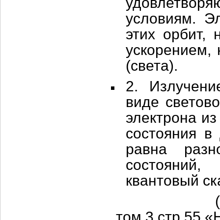
удовлетвор
условиям. Э
этих орбит, 
ускорением, 
(света).
2. Излучени
виде светово
электрона из
состояния в 
равна разн
состояний,
квантовый ск
(И.В.Саве
том 3 стр.55 «