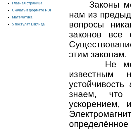
Законы меха
Главная страница
Скачать в формате PDF
нам из предыд
Математика
вопросы ника
5 постулат Евклида
законов все 
Существовани
этим законам.
Не менее 
известным 
устойчивость 
знаем, что
ускорением, 
Электромагн
определённо