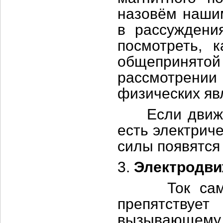
назовём наши
в рассуждени
посмотреть, 
общепринято
рассмотрени
физических яв
Если движени
есть электриче
силы появятся
3.
Электродви
Ток самоинд
препятству
вызывающему 