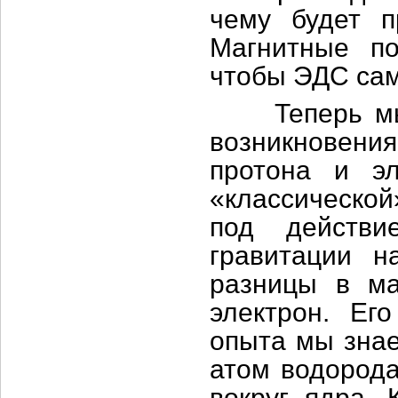
чему будет п
Магнитные по
чтобы ЭДС сам
Теперь мы г
возникновен
протона и эл
«классической
под действи
гравитации н
разницы в ма
электрон. Ег
опыта мы знае
атом водорода
вокруг ядра. 