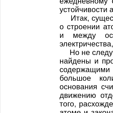
ежедневному о
устойчивости 
Итак, сущест
о строении ат
и между ос
электричества
Но не следует
найдены и про
содержащими 
большое кол
основания счи
движению отд
того, расхожд
атоме и закон