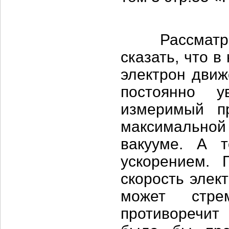
Рассматрива
сказать, что 
электрон движ
постоянно у
измеримый п
максимально
вакууме. А 
ускорением. 
скорость элек
может стре
противоречи