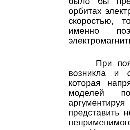
было бы пре
орбитах элект
скоростью, т
именно по
электромагнит
При появлен
возникла и о
которая напр
моделей по
аргументиру
представить н
неприменимого