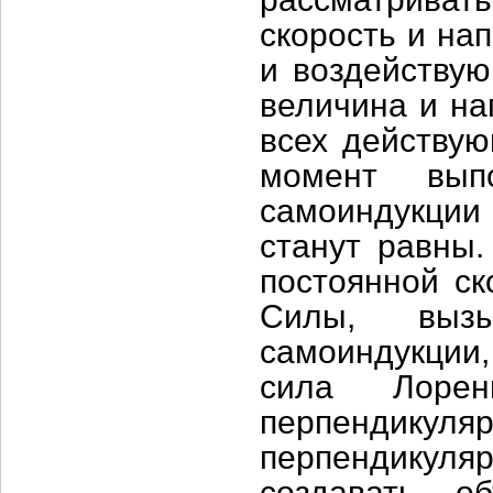
скорость и на
и воздействую
величина и на
всех действую
момент вып
самоиндукци
станут равны.
постоянной ск
Силы, выз
самоиндукции,
сила Лорен
перпендикул
перпендикул
создавать об