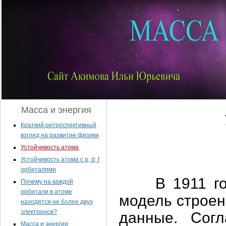
Масса и энергия
Краткий ретроспективный
взгляд на развитие физики
Устойчивость атома
Устойчивость атома с p, d, f
орбиталями
В 1911 год
Почему на каждой
орбитали в атоме
модель строен
находятся не более двух
электронов?
данные. Сог
Масса и энергия