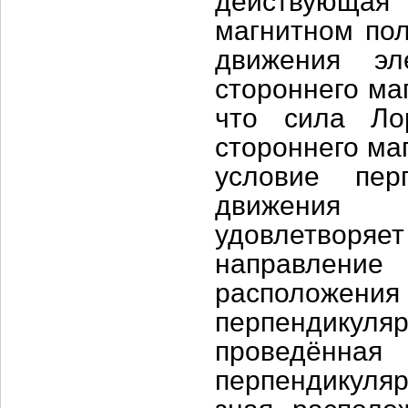
действующа
магнитном пол
движения э
стороннего ма
что сила Ло
стороннего маг
условие пер
движения 
удовлетворя
направлени
расположени
перпендикуля
проведённая
перпендикуляр