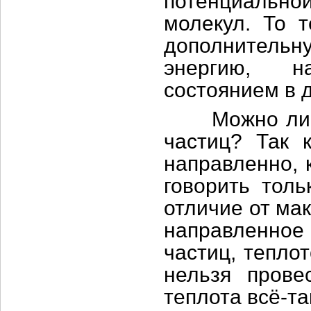
потенциальной
молекул. То т
дополнительн
энергию, н
состоянием в 
Можно ли го
частиц? Так 
направленно, 
говорить толь
отличие от ма
направленное
частиц, тепло
нельзя прове
теплота всё-та