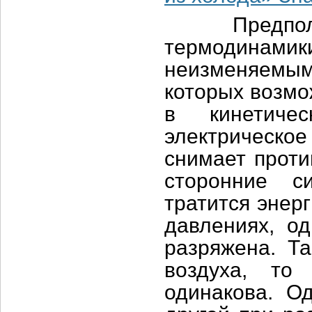
Предположен
термодинамик
неизменяемы
которых возмо
в кинетичес
электрическо
снимает проти
сторонние с
тратится энер
давлениях, од
разряжена. Та
воздуха, то
одинакова. Од