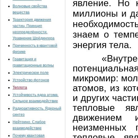
явление. Но 
Волновые свойства
миллионы и да
вещества
Траектория движения
необходимост
частиц. Принцип
знаем о темпе
неопределённости.
Уравнение Шрёдингера
энергия тела.
Причинность в квантовой
физике
«Внутренняя
Гравитация и
гравитационные волны
потенциальна
Электрическое поле
микромир: мол
Устройство фотонов
атомов, из ко
Теплота
Устойчивость ядра атома.
и других част
Сильное взаимодействие
тепловые яв
Радиоактивность. Ядерный
синтез
движением 
Нейтрино. Слабое
неизменных 
взаимодействие
тепловые яв
Почему квантовая