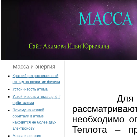
Масса и энергия
Краткий ретроспективный
взгляд на развитие физики
Устойчивость атома
Для рассу
Устойчивость атома с p, d, f
орбиталями
рассматрив
Почему на каждой
орбитали в атоме
необходимо оп
находятся не более двух
Теплота – п
электронов?
Масса и энергия