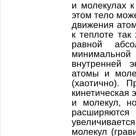
и молекулах к
этом тело може
движения атом
к теплоте так
равной абсо
минимальной
внутренней э
атомы и моле
(хаотично). 
кинетическая 
и молекул, н
расширяютс
увеличиваетс
молекул (грав