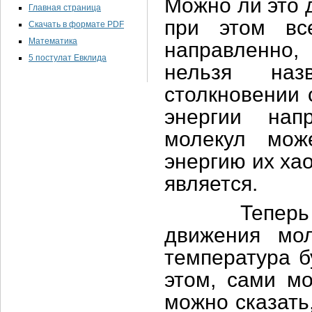
Можно ли это 
Главная страница
при этом вс
Скачать в формате PDF
Математика
направленно,
5 постулат Евклида
нельзя наз
столкновении 
энергии нап
молекул мож
энергию их ха
является.
Теперь пред
движения мо
температура б
этом, сами мо
можно сказать