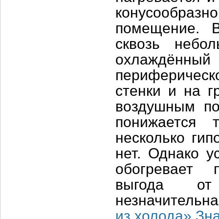
конусообразно
помещение. 
сквозь небо
охлаждённы
периферическо
стенки и на г
воздушным по
понижается 
несколько гип
нет. Однако у
обогревает 
выгода от
незначительна
из холода» Зн