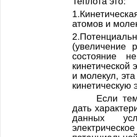
Теплота это:
1.Кинетическ
атомов и моле
2.Потенциал
(увеличение 
состояние н
кинетической 
и молекул, эт
кинетическую 
Если темпер
дать характер
данных усл
электричес