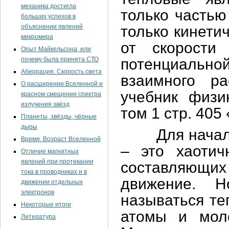
механика достигла
только частью
больших успехов в
объяснении явлений
только кинети
микромира
от скорости
Опыт Майкельсона, или
почему была принята СТО
потенциальной
Аберрация. Скорость света
взаимного ра
О расширении Вселенной и
учебник физи
красном смещении спектра
излучения звёзд
том 1 стр. 405
Планеты, звёзды, чёрные
дыры
Для начала р
Время. Возраст Вселенной
– это хаотич
Отличие магнитных
явлений при протекании
составляющи
тока в проводниках и в
движение. 
движении отдельных
электронов
называться те
Некоторые итоги
атомы и моле
Литература