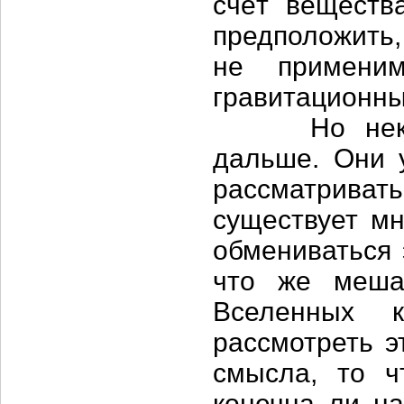
счёт веществ
предположить,
не примени
гравитационн
Но некотор
дальше. Они 
рассматривать
существует мн
обмениваться 
что же меша
Вселенных к
рассмотреть э
смысла, то 
конечна ли на